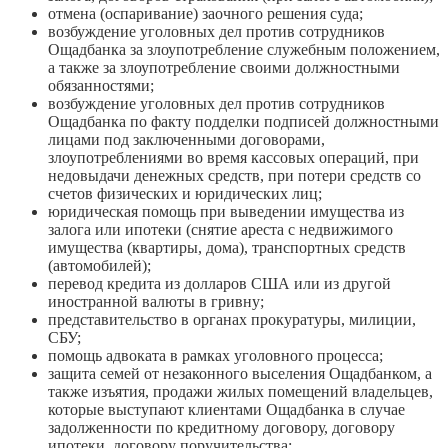
отмена (оспаривание) заочного решения суда;
возбуждение уголовных дел против сотрудников
Ощадбанка за злоупотребление служебным положением,
а также за злоупотребление своими должностными
обязанностями;
возбуждение уголовных дел против сотрудников
Ощадбанка по факту подделки подписей должностными
лицами под заключенными договорами,
злоупотреблениями во время кассовых операций, при
недовыдачи денежных средств, при потери средств со
счетов физических и юридических лиц;
юридическая помощь при выведении имущества из
залога или ипотеки (снятие ареста с недвижимого
имущества (квартиры, дома), транспортных средств
(автомобилей);
перевод кредита из долларов США или из другой
иностранной валюты в гривну;
представительство в органах прокуратуры, милиции,
СБУ;
помощь адвоката в рамках уголовного процесса;
защита семей от незаконного выселения Ощадбанком, а
также изъятия, продажи жилых помещений владельцев,
которые выступают клиентами Ощадбанка в случае
задолженности по кредитному договору, договору
ипотеки, договору поручительства;