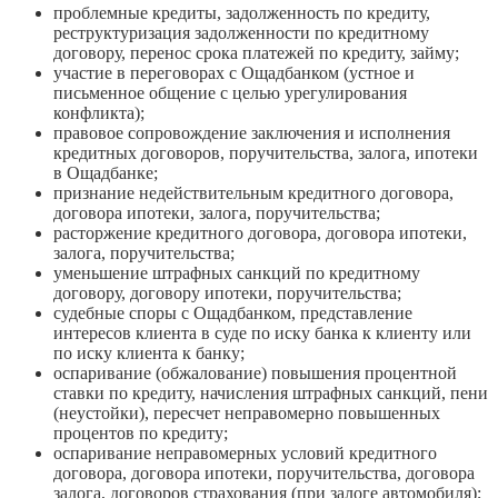
проблемные кредиты, задолженность по кредиту,
реструктуризация задолженности по кредитному
договору, перенос срока платежей по кредиту, займу;
участие в переговорах с Ощадбанком (устное и
письменное общение с целью урегулирования
конфликта);
правовое сопровождение заключения и исполнения
кредитных договоров, поручительства, залога, ипотеки
в Ощадбанке;
признание недействительным кредитного договора,
договора ипотеки, залога, поручительства;
расторжение кредитного договора, договора ипотеки,
залога, поручительства;
уменьшение штрафных санкций по кредитному
договору, договору ипотеки, поручительства;
судебные споры с Ощадбанком, представление
интересов клиента в суде по иску банка к клиенту или
по иску клиента к банку;
оспаривание (обжалование) повышения процентной
ставки по кредиту, начисления штрафных санкций, пени
(неустойки), пересчет неправомерно повышенных
процентов по кредиту;
оспаривание неправомерных условий кредитного
договора, договора ипотеки, поручительства, договора
залога, договоров страхования (при залоге автомобиля);