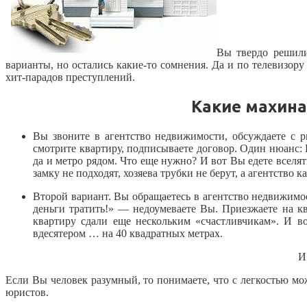
Вы твердо реши
варианты, но остались какие-то сомнения. Да и по телевизо
хит-парадов преступлений.
Какие махин
Вы звоните в агентство недвижимости, обсуждаете с 
смотрите квартиру, подписываете договор. Один нюанс: 
да и метро рядом. Что еще нужно? И вот Вы едете вселя
замку не подходят, хозяева трубки не берут, а агентство
Второй вариант. Вы обращаетесь в агентство недвижимос
деньги тратить!» — недоумеваете Вы. Приезжаете на кв
квартиру сдали еще нескольким «счастливчикам». И во
вдесятером … на 40 квадратных метрах.
И
Если Вы человек разумный, то понимаете, что с легкостью м
юристов.