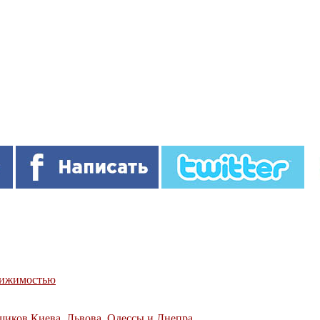
движимостью
щиков Киева, Львова, Одессы и Днепра