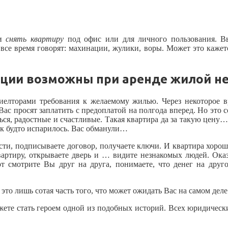
ли
снять квартиру
под офис или для личного пользования. В
ру все время говорят: махинации, жулики, воры. Может это каж
ации возможны при аренде жилой н
риелторами требования к желаемому жилью. Через некоторое 
Вас просят заплатить с предоплатой на полгода вперед. Но это
ться, радостные и счастливые. Такая квартира да за такую цен
 как будто испарилось. Вас обманули…
ти, подписываете договор, получаете ключи. И квартира хорош
артиру, открываете дверь и … видите незнакомых людей. Оказы
т смотрите Вы друг на друга, понимаете, что денег на друго
 это лишь сотая часть того, что может ожидать Вас на самом деле!
ожете стать героем одной из подобных историй. Всех юридичес