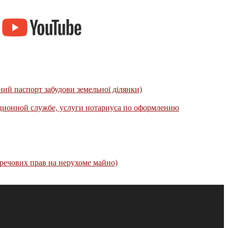
ий паспорт забудови земельної ділянки)
ационной службе, услуги нотариуса по оформлению
речових прав на нерухоме майно)