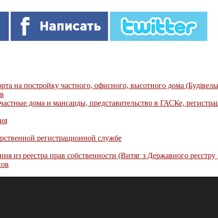
а на постройку частного, офисного, высотного дома (Будівельн
ов
 частные дома и мансарды, представительство в ГАСКе, регистр
ия
рственной регистрационной службе
я из реестра прав собственности (Витяг з Державного реєстру 
сов