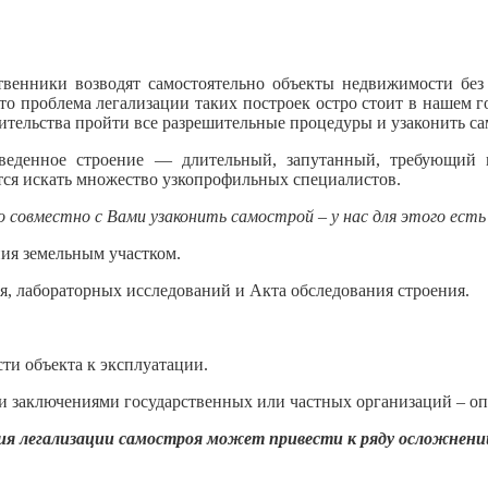
твенники возводят самостоятельно объекты недвижимости без
что проблема легализации таких построек остро стоит в нашем г
тельства пройти все разрешительные процедуры и узаконить са
веденное строение — длительный, запутанный, требующий п
ется искать множество узкопрофильных специалистов.
 совместно с Вами узаконить самострой – у нас для этого есть
я земельным участком.
я, лабораторных исследований и Акта обследования строения.
и объекта к экс­плуатации.
и заключениями государственных или частных организаций – оп
я легализации самостроя может привести к ряду осложнений