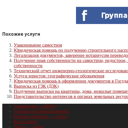
Похожие услуги
Узаконивание самостроя
Юридическая помощь по получению строительного паспорт
Легализация документов, заверение нотариусом перевод
Получение прав собственности на самострои, недострои,
собственности
Технический отчет инженерно-геологические исследован
Услуги юристов: географические обозначения
Юридическая помощь в оформлении документов в Госуда
Выписка из ГЗК (ДЗК)
Получение выписки на квартиры, дома, нежилые помещени
Представительство интересов в органах земельных ресур
Знакомство с «АРОУ»
Договор публичной оферты
Рубрика «Вопрос — ответ»
Карта сайта
Пресс — центр