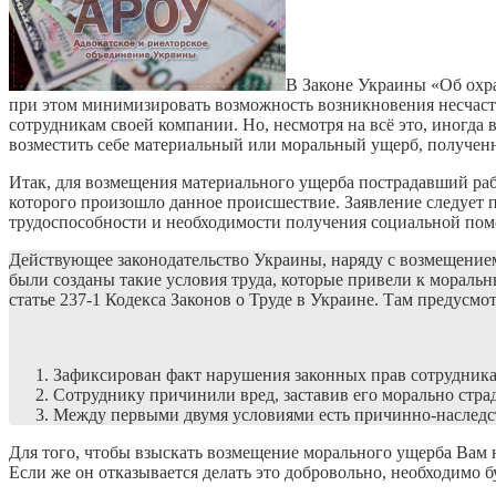
В Законе Украины «Об охран
при этом минимизировать возможность возникновения несчастн
сотрудникам своей компании. Но, несмотря на всё это, иногда
возместить себе материальный или моральный ущерб, полученны
Итак, для возмещения материального ущерба пострадавший раб
которого произошло данное происшествие. Заявление следует 
трудоспособности и необходимости получения социальной по
Действующее законодательство Украины, наряду с возмещением
были созданы такие условия труда, которые привели к морал
статье 237-1 Кодекса Законов о Труде в Украине. Там предусм
Зафиксирован факт нарушения законных прав сотрудник
Сотруднику причинили вред, заставив его морально стра
Между первыми двумя условиями есть причинно-наследст
Для того, чтобы взыскать возмещение морального ущерба Вам 
Если же он отказывается делать это добровольно, необходимо 