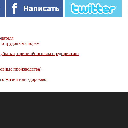
одателя
 по трудовым спорам
а убытки, причинённые им предприятию
овные производства)
го жизни или здоровью