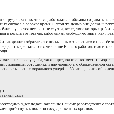
е труда» сказано, что все работодатели обязаны создавать на с
ых случаев в рабочее время. С этой же целью они должны регул
 всё-же случаются несчастные случаи, вследствие которых рабо
й в результате травмы, работникам необходимо знать, как прав
отник должен обратиться с письменным заявлением о просьбе о
подкрепить доказательствами о вине Вашего работодателя и за
мощи.
 материального ущерба, также предполагает возместить мораль
ьным страданиям сотрудника и нарушению его обыкновенной орг
отрено возмещение морального ущерба в Украине, если соблюден
а
дать
венная связь
необходимо будет подать заявление Вашему работодателю с соот
будет прибегнуть к помощи государственных органов.