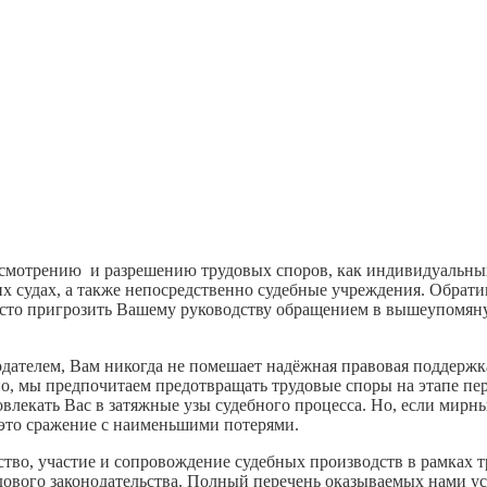
смотрению и разрешению трудовых споров, как индивидуальных
х судах, а также непосредственно судебные учреждения. Обрати
росто пригрозить Вашему руководству обращением в вышеупомя
тодателем, Вам никогда не помешает надёжная правовая поддерж
о, мы предпочитаем предотвращать трудовые споры на этапе пе
влекать Вас в затяжные узы судебного процесса. Но, если мирн
это сражение с наименьшими потерями.
ство, участие и сопровождение судебных производств в рамках 
ового законодательства. Полный перечень оказываемых нами ус