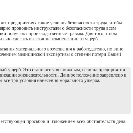
воих предприятиях такие условия безопасности труда, чтобы
ярно проводить инструктажи о безопасности труда всем
тники получают производственные травмы. Для того чтобы
ильно сделать взыскание компенсации за ущерб.
казания материального возмещения к работодателю, по вине
ключением медицинской экспертизы о степени потери Вашей
ный ущерб. Это становится возможным, если на предприятии
анизации жизнедеятельности. Данное положение закреплено в
ы все три условия нанесения морального ущерба.
ветствующей просьбой и изложением всех обстоятельств дела.