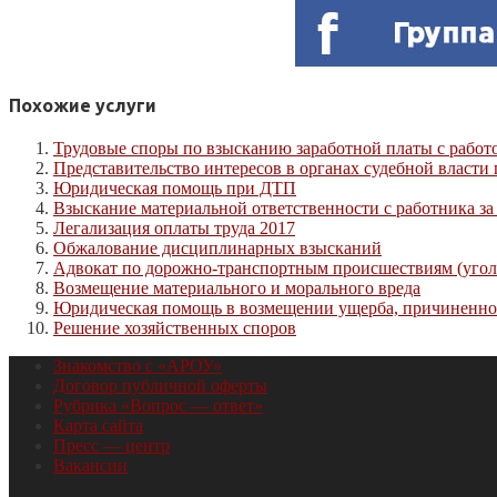
Похожие услуги
Трудовые споры по взысканию заработной платы с работ
Представительство интересов в органах судебной власти
Юридическая помощь при ДТП
Взыскание материальной ответственности с работника з
Легализация оплаты труда 2017
Обжалование дисциплинарных взысканий
Адвокат по дорожно-транспортным происшествиям (угол
Возмещение материального и морального вреда
Юридическая помощь в возмещении ущерба, причиненно
Решение хозяйственных споров
Знакомство с «АРОУ»
Договор публичной оферты
Рубрика «Вопрос — ответ»
Карта сайта
Пресс — центр
Вакансии