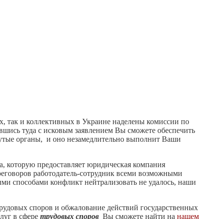
, так и коллективных в Украине наделены комиссии по
вшись туда с исковым заявлением Вы сможете обеспечить
нутые органы, и оно незамедлительно выполнит Ваши
ка, которую предоставляет юридическая компания
реговоров работодатель-сотрудник всеми возможными
ыми способами конфликт нейтрализовать не удалось, наши
трудовых споров и обжалование действий государственных
луг в сфере
трудовых споров
Вы сможете найти на
нашем