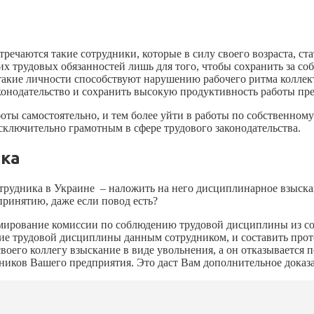
речаются такие сотрудники, которые в силу своего возраста, ст
рудовых обязанностей лишь для того, чтобы сохранить за собо
о такие личности способствуют нарушению рабочего ритма коллек
аконодательство и сохранить высокую продуктивность работы пр
боты самостоятельно, и тем более уйти в работы по собственном
ключительно грамотным в сфере трудового законодательства.
ика
рудника в Украине – наложить на него дисциплинарное взыскани
принятию, даже если повод есть?
рмирование комиссии по соблюдению трудовой дисциплины из со
ие трудовой дисциплины данным сотрудником, и составить прот
воего коллегу взыскание в виде увольнения, а он отказывается п
иков Вашего предприятия. Это даст Вам дополнительное доказат