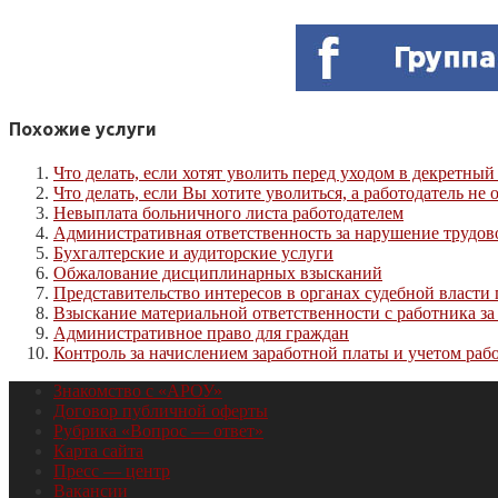
Похожие услуги
Что делать, если хотят уволить перед уходом в декретный
Что делать, если Вы хотите уволиться, а работодатель не 
Невыплата больничного листа работодателем
Административная ответственность за нарушение трудово
Бухгалтерские и аудиторские услуги
Обжалование дисциплинарных взысканий
Представительство интересов в органах судебной власти
Взыскание материальной ответственности с работника з
Административное право для граждан
Контроль за начислением заработной платы и учетом раб
Знакомство с «АРОУ»
Договор публичной оферты
Рубрика «Вопрос — ответ»
Карта сайта
Пресс — центр
Вакансии