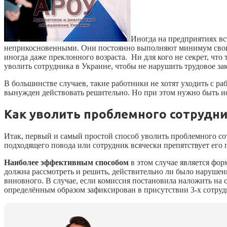
Иногда на предприятиях вст
неприкосновенными. Они постоянно выполняют минимум своих т
иногда даже преклонного возраста. Ни для кого не секрет, чт
уволить сотрудника в Украине, чтобы не нарушить трудовое з
В большинстве случаев, такие работники не хотят уходить с ра
вынужден действовать решительно. Но при этом нужно быть ис
Как уволить проблемного сотрудн
Итак, первый и самый простой способ уволить проблемного сот
подходящего повода или сотрудник всячески препятствует его 
Наиболее эффективным способом
в этом случае является фо
должна рассмотреть и решить, действительно ли было нарушен
виновного. В случае, если комиссия постановила наложить на с
определённым образом зафиксирован в присутствии 3-х сотрудн