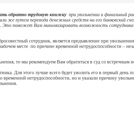
чать обратно трудовую книжку
при увольнении и финальный р
или же путем перевода денежных средств на его банковский с
ьмо. Это поможет Вам минимизировать возможность сотрудника 
бросовестный сотрудник, является предъявление при увольнении 
рабочем месте по причине временной нетрудоспособности – незак
льнения, то мы рекомендуем Вам обратиться в суд со встречным 
ника. Для этого лучше всего будет уволить его в первый день п
о временной нетрудоспособности, но и указали причину увольнен
льнения.