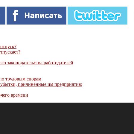
 отпуск?
отпускает?
го законодательства работодателей
 по трудовым спорам
а убытки, причинённые им предприятию
очего времени