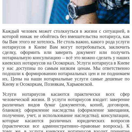
Каждый человек может столкнуться в жизни с ситуацией, в
которой никак не обойтись без вмешательства нотариуса, как
бы Вам этого не хотелось. Не столь важно, какого рода услуги
нотариусов в Киеве Вам могут потребоваться, заключить
сделку, оформить или заверить документ или получить
нотариальную консультацию – всё это можно сделать у наших
киевских нотариусов на Осокорках. Услуги нотариуса в Киеве
у нас доступны по самым низким ценам. Мы ответственно
подошли к формированию нотариальных цен и не поднимаем
их. Цены на наши нотариальные услуги самые дешевые по
Киеву и Осокоркам, Познякам, Харьковской.
Услуги нотариусов касаются практически всех сфер
человеческой жизни. В услуги нотариусов входит: заверение
различных видов бумаг (документов, копий, договоров,
бланков); оформление наследства (оформление завещания,
получение, учет, и использование наследства); консультации,
которые касаются различных юридических вопросов
(практически все административно–правовые вопросы). К
тому же, в услуги киевских нотариусов входит принятие