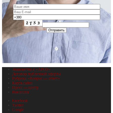
Знакомство с «АРОУ»
Договор публичной оферты
Рубрика «Вопрос — ответ»
Карта сайта
Пресс — центр
Вакансии
Facebook
Twitter
Google