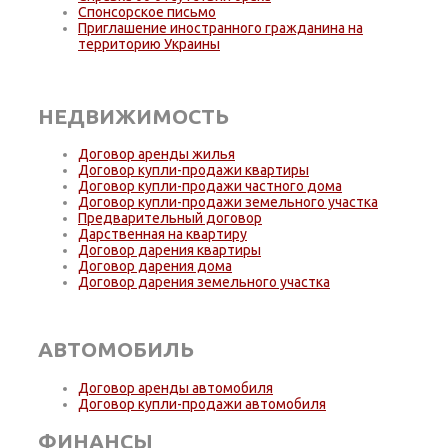
Спонсорское письмо
Приглашение иностранного гражданина на
территорию Украины
НЕДВИЖИМОСТЬ
Договор аренды жилья
Договор купли-продажи квартиры
Договор купли-продажи частного дома
Договор купли-продажи земельного участка
Предварительный договор
Дарственная на квартиру
Договор дарения квартиры
Договор дарения дома
Договор дарения земельного участка
АВТОМОБИЛЬ
Договор аренды автомобиля
Договор купли-продажи автомобиля
ФИНАНСЫ