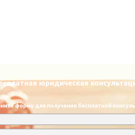
есплатная юридическая консультац
ните форму для получения бесплатной консул