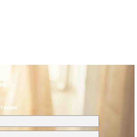
ия
ьтации