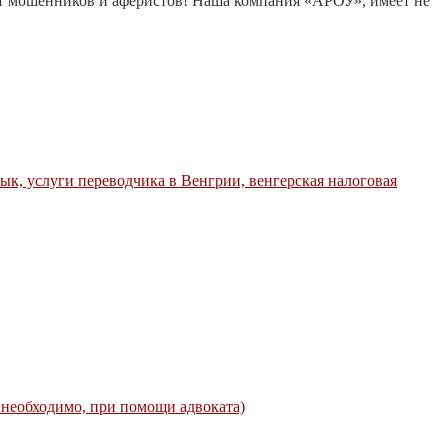
т мошенников и аферистов! Наша компания «АРОУ», имеет не
ык, услуги переводчика в Bенгрии, венгерская налоговая
 необходимо, при помощи адвоката)