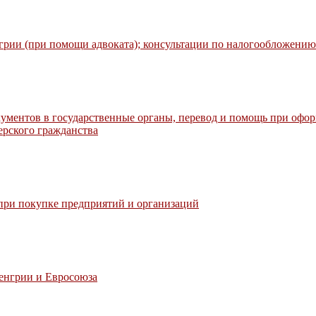
рии (при помощи адвоката); консультации по налогообложени
кументов в государственные органы, перевод и помощь при офор
ерского гражданства
 при покупке предприятий и организаций
Венгрии и Евросоюза