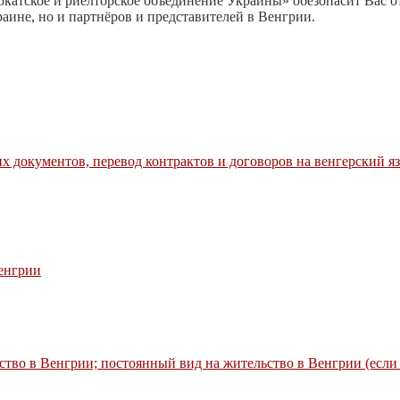
атское и риелторское объединение Украины» обезопасит Вас о
ине, но и партнёров и представителей в Венгрии.
 документов, перевод контрактов и договоров на венгерский яз
Венгрии
тво в Венгрии; постоянный вид на жительство в Венгрии (если