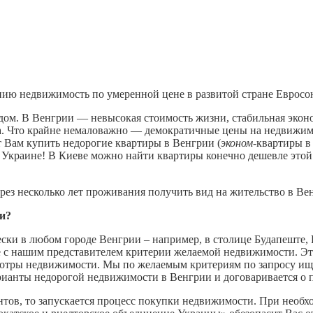
ю недвижимость по умеренной цене в развитой стране Евросою
дом. В Венгрии — невысокая стоимость жизни, стабильная экон
ра. Что крайне немаловажно — демократичные цены на недвижим
 Вам купить недорогие квартиры в Венгрии (
эконом-
квартиры в
в Украине! В Киеве можно найти квартиры конечно дешевле этой
ез несколько лет проживания получить вид на жительство в Ве
и?
ки в любом городе Венгрии – например, в столице Будапеште, К
е с нашим представителем критерии желаемой недвижимости. Эт
мотры недвижимости. Мы по желаемым критериям по запросу ищ
рианты недорогой недвижимости в Венгрии и договаривается о 
нтов, то запускается процесс покупки недвижимости. При необ