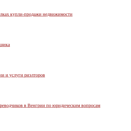
делках купли-продажи недвижимости
йщика
ии и услуги риэлторов
ереводчиков в Венгрии по юридическим вопросам