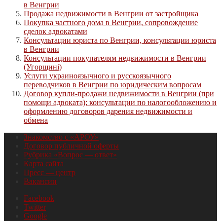
в Венгрии
Продажа недвижимости в Венгрии от застройщика
Покупка частного дома в Венгрии, сопровождение
сделок адвокатами
Консультации юриста по Венгрии, консультации юриста
в Венгрии
Консультации покупателям недвижимости в Венгрии
(Угорщині)
Услуги украиноязычного и русскоязычного
переводчиков в Венгрии по юридическим вопросам
Договор купли-продажи недвижимости в Венгрии (при
помощи адвоката); консультации по налогообложению и
оформлению договоров дарения недвижимости и
обмена
Знакомство с «АРОУ»
Договор публичной оферты
Рубрика «Вопрос — ответ»
Карта сайта
Пресс — центр
Вакансии
Facebook
Twitter
Google