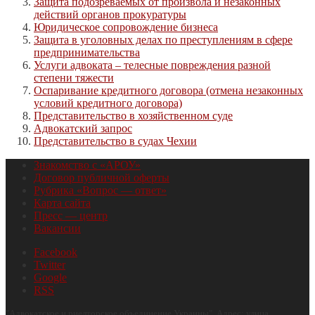
Защита подозреваемых от произвола и незаконных
действий органов прокуратуры
Юридическое сопровождение бизнеса
Защита в уголовных делах по преступлениям в сфере
предпринимательства
Услуги адвоката – телесные повреждения разной
степени тяжести
Оспаривание кредитного договора (отмена незаконных
условий кредитного договора)
Представительство в хозяйственном суде
Адвокатский запрос
Представительство в судах Чехии
Знакомство с «АРОУ»
Договор публичной оферты
Рубрика «Вопрос — ответ»
Карта сайта
Пресс — центр
Вакансии
Facebook
Twitter
Google
RSS
"
Адвокатское и риелторское объединение Украины
", Адрес:
улица