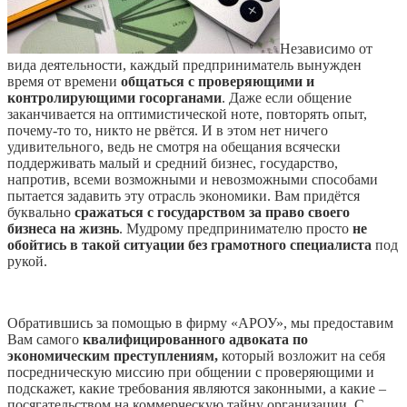
Независимо от
вида деятельности, каждый предприниматель вынужден
время от времени
общаться с проверяющими и
контролирующими госорганами
. Даже если общение
заканчивается на оптимистической ноте, повторять опыт,
почему-то то, никто не рвётся. И в этом нет ничего
удивительного, ведь не смотря на обещания всячески
поддерживать малый и средний бизнес, государство,
напротив, всеми возможными и невозможными способами
пытается задавить эту отрасль экономики. Вам придётся
буквально
сражаться с государством за право своего
бизнеса на жизнь
. Мудрому предпринимателю просто
не
обойтись в такой ситуации без грамотного специалиста
под
рукой.
Обратившись за помощью в фирму «АРОУ», мы предоставим
Вам самого
квалифицированного адвоката по
экономическим преступлениям,
который возложит на себя
посредническую миссию при общении с проверяющими и
подскажет, какие требования являются законными, а какие –
посягательством на коммерческую тайну организации. С