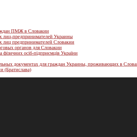
раждан ПМЖ в Словакии
их лиц-предпринимателей Украины
их лиц предпринимателей Словакии
оговых органов для Словакии
а фізичних осіб-підприємців України
альных документах для граждан Украины, проживающих в Слов
и (Братислава)