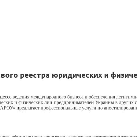
ового реестра юридических и физич
цессе ведения международного бизнеса и обеспечения легитимн
ческих и физических лиц-предпринимателей Украины в других с
«АРОУ» предлагает профессиональные услуги по апостилирован
сть официального документа, а также его соответствие законо