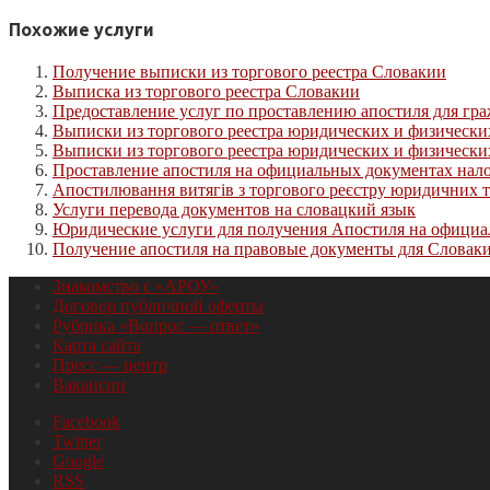
Похожие услуги
Получение выписки из торгового реестра Словакии
Выписка из торгового реестра Словакии
Предоставление услуг по проставлению апостиля для г
Выписки из торгового реестра юридических и физическ
Выписки из торгового реестра юридических и физическ
Проставление апостиля на официальных документах нал
Апостилювання витягів з торгового реєстру юридичних т
Услуги перевода документов на словацкий язык
Юридические услуги для получения Апостиля на офици
Получение апостиля на правовые документы для Словаки
Знакомство с «АРОУ»
Договор публичной оферты
Рубрика «Вопрос — ответ»
Карта сайта
Пресс — центр
Вакансии
Facebook
Twitter
Google
RSS