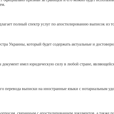
ем.
лагает полный спектр услуг по апостилированию выписок из то
тра Украины, который будет содержать актуальные и достовер
ы документ имел юридическую силу в любой стране, являющейся
го перевода выписки на иностранные языки с нотариальным удо
опросам, связанным с апостилированием документов, а также п