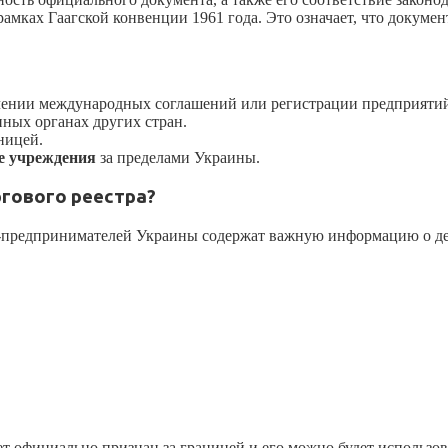
ках Гаагской конвенции 1961 года. Это означает, что документ
чении международных соглашений или регистрации предприяти
нных органах других стран.
ницей.
ые учреждения
за пределами Украины.
гового реестра?
ц-предпринимателей Украины содержат важную информацию о де
ет официально признан за границей и его можно будет использ