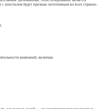
 с апостилем будет признан легитимным во всех странах-
й.
ятельности компаний, включая:
овать для разных целей — от заключения международных