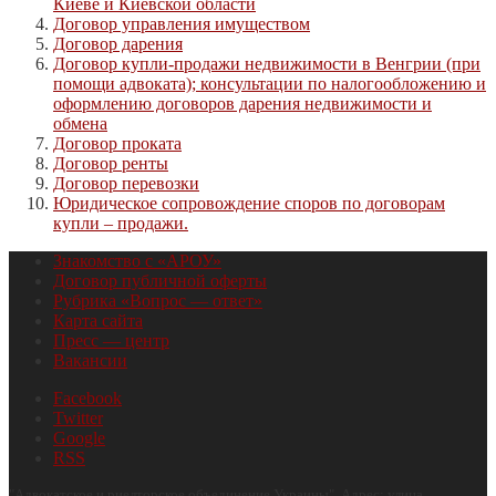
Киеве и Киевской области
Договор управления имуществом
Договор дарения
Договор купли-продажи недвижимости в Венгрии (при
помощи адвоката); консультации по налогообложению и
оформлению договоров дарения недвижимости и
обмена
Договор проката
Договор ренты
Договор перевозки
Юридическое сопровождение споров по договорам
купли – продажи.
Знакомство с «АРОУ»
Договор публичной оферты
Рубрика «Вопрос — ответ»
Карта сайта
Пресс — центр
Вакансии
Facebook
Twitter
Google
RSS
"
Адвокатское и риелторское объединение Украины
", Адрес:
улица