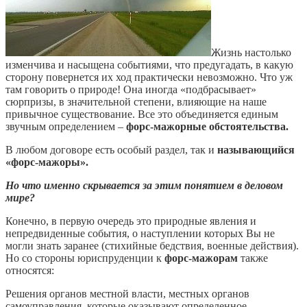
Жизнь настолько
изменчива и насыщена событиями, что предугадать, в какую
сторону повернется их ход практически невозможно. Что уж
там говорить о природе! Она иногда «подбрасывает»
сюрпризы, в значительной степени, влияющие на наше
привычное существование. Все это объединяется единым
звучным определением –
форс-мажорные обстоятельства.
В любом договоре есть особый раздел, так и
называющийся
«форс-мажоры».
Но что именно скрывается за этим понятием в деловом
мире?
Конечно, в первую очередь это природные явления и
непредвиденные события, о наступлении которых Вы не
могли знать заранее (стихийные бедствия, военные действия).
Но со стороны юриспруденции к
форс-мажорам
также
относятся:
Решения органов местной власти, местных органов
самоуправления, которые оказывают определенное