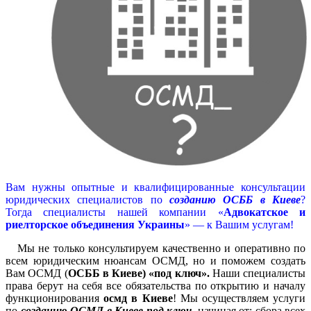
Вам нужны опытные и квалифицированные консультации
юридических специалистов по
созданию ОСББ в Киеве
?
Тогда специалисты нашей компании «
Адвокатское и
риелторское объединения Украины
» — к Вашим услугам!
Мы не только консультируем качественно и оперативно по
всем юридическим нюансам ОСМД, но и поможем создать
Вам ОСМД (
ОСББ в Киеве)
«под ключ».
Наши специалисты
права берут на себя все обязательства по открытию и началу
функционирования
осмд в Киеве
! Мы осуществляем услуги
по
созданию ОСМД в Киеве под ключ
, начиная от: сбора всех