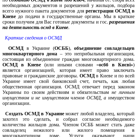
необходимых документов и разрешений у жильцов, подбора
всего нужного пакета документов для
регистрации ОСМД в
Киеве
до подачи в государственные органы. Мы в краткие
сроки получим для Вас готовые документы и гос.
разрешения
на деятельность осмд в Киеве
.
Краткие сведения о ОСМД
ОСМД
в Украине (
ОСББ
),
объединение совладельцев
многоквартирного дома
– это неприбыльная организация,
состоящая из объединение граждан многоквартирного дома.
ОСМД в Киеве
(или иными словами «
осбб в Києві»
)
является организацией, которая имеет право заключать
правовые и гражданские договоры.
ОСМД
в Киеве и по всей
Украине имеет свой банковский счет, печать, как любая
общественная организация. ОСМД отвечает перед законом
Украины по своим действиям и обязательствам
не личным
имуществом и не имуществом членов ОСМД, а
имуществом
организации.
Создать ОСМД в Украине
может любой владелец, который
захотел это сделать, и собрал согласие необходимого
количества жильцов дома. Членом ОСББ может стать даже
совладелец нежилого или жилого помещения в
многоквартирном доме. Услуги оказывают наши