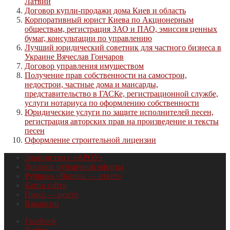
Латвии
Договор купли-продажи дома Киев и область
Корпоративный юрист Киева по Акционерным
обществам, регистрация ЗАО и ПАО, эмиссия ценных
бумаг, консультации по управлению
Лучший юридический советник для частного бизнеса в
Украине Вячеслав Гончаров
Договор управления имуществом
Получение прав собственности на самострои,
недострои, частные дома и мансарды,
представительство в ГАСКе, регистрационной службе,
услуги нотариуса по оформлению собственности
Юридические услуги по защите исполнителей песен,
регистрация авторских прав на произведение и тексты
песен
Оформление строительной лицензии
Знакомство с «АРОУ»
Договор публичной оферты
Рубрика «Вопрос — ответ»
Карта сайта
Пресс — центр
Вакансии
Facebook