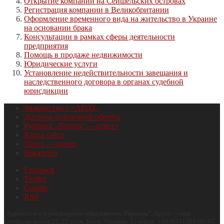
Открытие компании на Сейшельских островах
Регистрация компании в Великобритании
Оформление временного вида на жительство в Украине
на основании брака
Консультации в рамках сферы деятельности
предприятия
Помощь в продаже недвижимости
Юридические услуги
Установление недействительности завещания и
наследственного договора в органах судебной
юрисдикции
Знакомство с «АРОУ»
Договор публичной оферты
Рубрика «Вопрос — ответ»
Карта сайта
Пресс — центр
Вакансии
Facebook
Twitter
Google
RSS
"
Адвокатское и риелторское объединение Украины
", Адрес:
улица
Срибнокольская 22, 25 этаж
,
Киев
,
Украина
.
Телефон:
+38 (044) 384-00-47
.