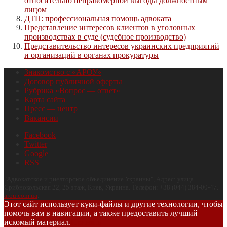
относительно неправомерной выгоды должностным
лицом
ДТП: профессиональная помощь адвоката
Представление интересов клиентов в уголовных
производствах в суде (судебное производство)
Представительство интересов украинских предприятий
и организаций в органах прокуратуры
Знакомство с «АРОУ»
Договор публичной оферты
Рубрика «Вопрос — ответ»
Карта сайта
Пресс — центр
Вакансии
Facebook
Twitter
Google
RSS
"
Адвокатское и риелторское объединение Украины
", Адрес:
улица
Срибнокольская 22, 25 этаж
,
Киев
,
Украина
.
Телефон:
+38 (044) 384-00-47
.
arou.com.ua
.
Этот сайт использует куки-файлы и другие технологии, чтобы
помочь вам в навигации, а также предоставить лучший
искомый материал.
Принять