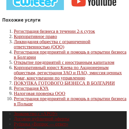
Похожие услуги
Регистрация бизнеса в течении 2-х суток
Корпоративное право
Ликвидация общества с ограниченной
ответственностью (ООО)
Регистрация предприятий и помощь в открытии бизнеса
в Болгарии
Открытие предприятий с иностранным капиталом
Корпоративный юрист Киева по Акционерным
обществам, регистрация ЗАО и ПАО, эмиссия ценных
бумаг, консультации по управлению
ПОКУПКА ГОТОВОГО БИЗНЕСА В БОЛГАРИИ
Регистрация КУА
Налоговая проверка ООО
Регистрация предприятий и помощь в открытии бизнеса
в Польше
Знакомство с «АРОУ»
Договор публичной оферты
Рубрика «Вопрос — ответ»