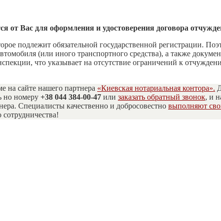
я от Вас для оформления и удостоверения договора отчужде
торое подлежит обязательной государственной регистрации. По
втомобиля (или иного транспортного средства), а также докуме
нспекции, что указывает на отсутствие ограничений к отчуждени
е на сайте нашего партнера
«Киевская нотариальная контора».
Д
ь но номеру
+38 044 384-00-47
или
заказать обратный звонок
, и 
нера. Специалисты качественно и добросовестно
выполняют сво
о сотрудничества!