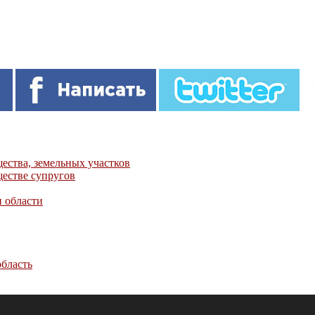
ества, земельных участков
естве супругов
и области
область