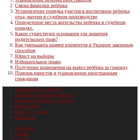
Смена фамилии ребёнка
Установление порядка участия в воспитании ребенка
отца, матери в судебном производстве
Определение места жительства ребенка в судебном
порядке.
Какие существуют основания для лишения
родительских прав?
Как уменьшить размер алиментов в Украине законным
способом
Юрист на выборы
Избирательное право
Получение разрешения на вывоз ребёнка за границу
Помощь юристов в усыновлении иностранным
гражданам
Знакомство с «АРОУ»
Договор публичной оферты
Рубрика «Вопрос — ответ»
Карта сайта
Пресс — центр
Вакансии
Facebook
Twitter
Google