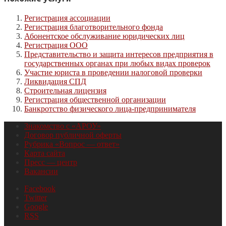
Регистрация ассоциации
Регистрация благотворительного фонда
Абонентское обслуживание юридических лиц
Регистрация ООО
Представительство и защита интересов предприятия в
государственных органах при любых видах проверок
Участие юриста в проведении налоговой проверки
Ликвидация СПД
Строительная лицензия
Регистрация общественной организации
Банкротство физического лица-предпринимателя
Знакомство с «АРОУ»
Договор публичной оферты
Рубрика «Вопрос — ответ»
Карта сайта
Пресс — центр
Вакансии
Facebook
Twitter
Google
RSS