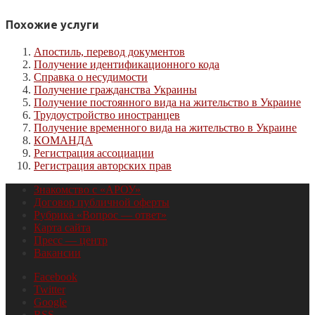
Похожие услуги
Апостиль, перевод документов
Получение идентификационного кода
Справка о несудимости
Получение гражданства Украины
Получение постоянного вида на жительство в Украине
Трудоустройство иностранцев
Получение временного вида на жительство в Украине
КОМАНДА
Регистрация ассоциации
Регистрация авторских прав
Знакомство с «АРОУ»
Договор публичной оферты
Рубрика «Вопрос — ответ»
Карта сайта
Пресс — центр
Вакансии
Facebook
Twitter
Google
RSS