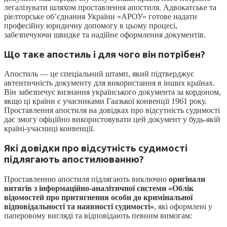
легалізувати шляхом проставлення апостиля. Адвокатське та
ріелторське об’єднання України «АРОУ» готове надати
професійну юридичну допомогу в цьому процесі,
забезпечуючи швидке та надійне оформлення документів.
Що таке апостиль і для чого він потрібен?
Апостиль — це спеціальний штамп, який підтверджує
автентичність документу для використання в інших країнах.
Він забезпечує визнання українського документа за кордоном,
якщо ці країни є учасниками Гаазької конвенції 1961 року.
Проставлення апостиля на довідках про відсутність судимості
дає змогу офіційно використовувати цей документ у будь-якій
країні-учасниці конвенції.
Які довідки про відсутність судимості
підлягають апостилюванню?
Проставленню апостиля підлягають виключно
оригінали
витягів з інформаційно-аналітичної системи «Облік
відомостей про притягнення особи до кримінальної
відповідальності та наявності судимості»
, які оформлені у
паперовому вигляді та відповідають певним вимогам: