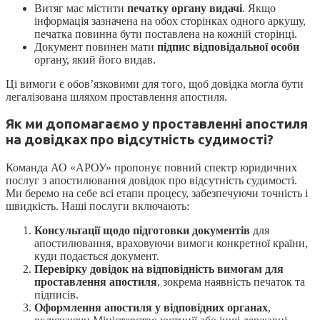
Витяг має містити
печатку органу видачі
. Якщо
інформація зазначена на обох сторінках одного аркушу,
печатка повинна бути поставлена на кожній сторінці.
Документ повинен мати
підпис відповідальної особи
органу, який його видав.
Ці вимоги є обов’язковими для того, щоб довідка могла бути
легалізована шляхом проставлення апостиля.
Як ми допомагаємо у проставленні апостиля
на довідках про відсутність судимості?
Команда АО «АРОУ» пропонує повний спектр юридичних
послуг з апостилювання довідок про відсутність судимості.
Ми беремо на себе всі етапи процесу, забезпечуючи точність і
швидкість. Наші послуги включають:
Консультації щодо підготовки документів
для
апостилювання, враховуючи вимоги конкретної країни,
куди подається документ.
Перевірку довідок на відповідність вимогам для
проставлення апостиля
, зокрема наявність печаток та
підписів.
Оформлення апостиля у відповідних органах
,