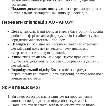
включаючи Міністерство юстиції або інші державні
установи.
Надання додаткових послуг
, як-от переклад довідок з
нотаріальним засвідченням, якщо це необхідно.
Переваги співпраці з АО «АРОУ»
Досвідченість
: Наші юристи мають багаторічний досвід
роботи в сфері легалізації документів і знайомі з усіма
юридичними аспектами процесу.
Швидкість
: Ми знаємо, наскільки важливо отримати
легалізовані документи вчасно, тому працюємо
оперативно, не знижуючи якості.
Уникнення помилок
: Ми гарантуємо правильність
підготовки документів, що зменшує ризики відмови у
легалізації.
Індивідуальний підхід
: Кожен клієнт отримує
персональну консультацію та супровід, враховуючи його
конкретні потреби.
Як ми працюємо?
Ви звертаєтесь до нас із запитом на проставлення
апостиля на довідці про відсутність судимості.
Наші юристи надають детальну консультацію щодо