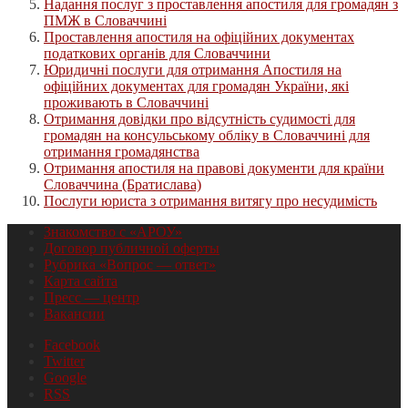
Надання послуг з проставлення апостиля для громадян з
ПМЖ в Словаччині
Проставлення апостиля на офіційних документах
податкових органів для Словаччини
Юридичні послуги для отримання Апостиля на
офіційних документах для громадян України, які
проживають в Словаччині
Отримання довідки про відсутність судимості для
громадян на консульському обліку в Словаччині для
отримання громадянства
Отримання апостиля на правові документи для країни
Словаччина (Братислава)
Послуги юриста з отримання витягу про несудимість
Знакомство с «АРОУ»
Договор публичной оферты
Рубрика «Вопрос — ответ»
Карта сайта
Пресс — центр
Вакансии
Facebook
Twitter
Google
RSS