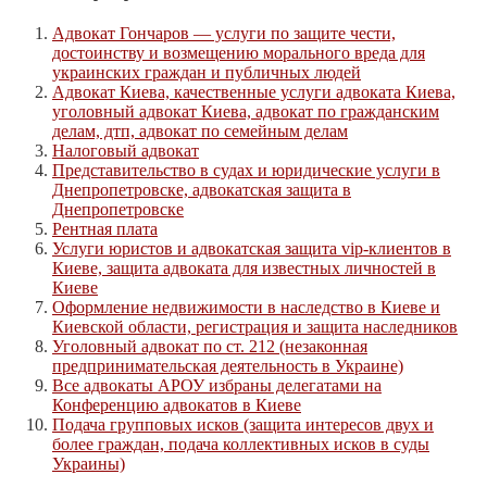
Адвокат Гончаров — услуги по защите чести,
достоинству и возмещению морального вреда для
украинских граждан и публичных людей
Адвокат Киева, качественные услуги адвоката Киева,
уголовный адвокат Киева, адвокат по гражданским
делам, дтп, адвокат по семейным делам
Налоговый адвокат
Представительство в судах и юридические услуги в
Днепропетровске, адвокатская защита в
Днепропетровске
Рентная плата
Услуги юристов и адвокатская защита vip-клиентов в
Киеве, защита адвоката для известных личностей в
Киеве
Оформление недвижимости в наследство в Киеве и
Киевской области, регистрация и защита наследников
Уголовный адвокат по ст. 212 (незаконная
предпринимательская деятельность в Украине)
Все адвокаты АРОУ избраны делегатами на
Конференцию адвокатов в Киеве
Подача групповых исков (защита интересов двух и
более граждан, подача коллективных исков в суды
Украины)