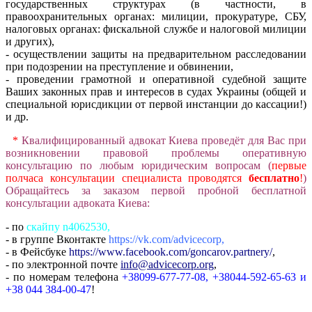
государственных структурах (в частности, в
правоохранительных органах: милиции, прокуратуре, СБУ,
налоговых органах: фискальной службе и налоговой милиции
и других),
- осуществлении защиты на предварительном расследовании
при подозрении на преступление и обвинении,
- проведении грамотной и оперативной судебной защите
Ваших законных прав и интересов в судах Украины (общей и
специальной юрисдикции от первой инстанции до кассации!)
и др.
*
Квалифицированный адвокат Киева проведёт для Вас при
возникновении правовой проблемы оперативную
консультацию по любым юридическим вопросам (
первые
полчаса консультации специалиста проводятся
бесплатно
!
)
Обращайтесь за заказом первой пробной бесплатной
консультации адвоката Киева:
- по
скайпу n4062530,
- в группе Вконтакте
https://vk.com/advicecorp,
- в Фейсбуке
https://www.facebook.com/goncarov.partnery/
,
- по электронной почте
info@advicecorp.org
,
- по номерам телефона
+38099-677-77-08, +38044-592-65-63 и
+38 044 384-00-47
!