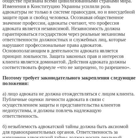
обществе признана всеми цивилизованными странами мира.
Изменения в Конституцию Украины усилили роль
адвокатуры не только в системе правосудия, но и внесудебной
защите прав и свобод человека. Осознавая общественное
значение профессии, адвокаты считают, что профессия
адвоката является независимой. Независимость должна
гарантироваться государством через реальные механизмы
ответственности должностных и служебных лиц, которые
нарушают профессиональные права адвокатов.
Основополагающим в деятельности адвоката является
принцип лояльности. Защита законных прав и интересов
клиента является доминантой. Действия адвоката должны
соответствовать формуле «что не запрещено, то разрешено».
Поэтому требует законодательного закрепления следующие
положения:
а) лицо адвоката не должна отождествляться с лицом клиента.
Публичные оценки личности адвоката в связи с
осуществлением защиты и представительства клиентов
недопустимы, и должны повлечь надлежащую
ответственность.
б) незыблемость адвокатской тайны должна быть аксиомой
для правоохранительных органов. Ответственность за
нарушение адвокатской тайны должна носить реальный