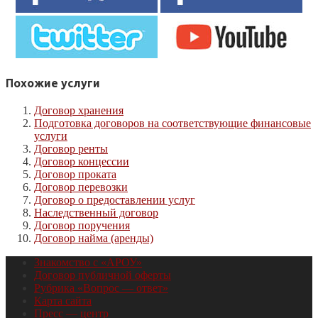
Похожие услуги
Договор хранения
Подготовка договоров на соответствующие финансовые
услуги
Договор ренты
Договор концессии
Договор проката
Договор перевозки
Договор о предоставлении услуг
Наследственный договор
Договор поручения
Договор найма (аренды)
Знакомство с «АРОУ»
Договор публичной оферты
Рубрика «Вопрос — ответ»
Карта сайта
Пресс — центр