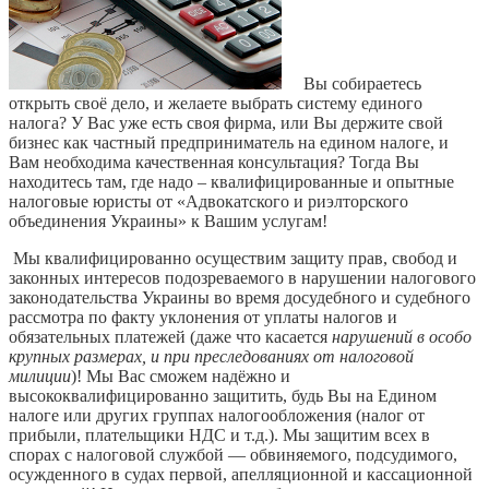
Вы собираетесь
открыть своё дело, и желаете выбрать систему единого
налога? У Вас уже есть своя фирма, или Вы держите свой
бизнес как частный предприниматель на едином налоге, и
Вам необходима качественная консультация? Тогда Вы
находитесь там, где надо – квалифицированные и опытные
налоговые юристы от «Адвокатского и риэлторского
объединения Украины» к Вашим услугам!
Мы квалифицированно осуществим защиту прав, свобод и
законных интересов подозреваемого в нарушении налогового
законодательства Украины во время досудебного и судебного
рассмотра по факту уклонения от уплаты налогов и
обязательных платежей (даже что касается
нарушений в особо
крупных размерах, и при преследованиях от налоговой
милиции
)! Мы Вас сможем надёжно и
высококвалифицированно защитить, будь Вы на Едином
налоге или других группах налогообложения (налог от
прибыли, плательщики НДС и т.д.). Мы защитим всех в
спорах с налоговой службой — обвиняемого, подсудимого,
осужденного в судах первой, апелляционной и кассационной