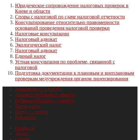
Юридическое сопровождение налоговых проверок в
Киеве и области
Споры с налоговой по сдаче налоговой отчетности
Консультирование относительно правомерности
оснований проведения налоговой проверки
Налоговые консультации
Налоговый адвокат
Экологический налог
Налоговый адвокат
Единый налог
Устная консультация по проблеме, связанной с
налоговой
Подготовка документации к плановым и внеплановым
проверкам медучреждения органом лицензирования
Знакомство с «АРОУ»
Договор публичной оферты
Рубрика «Вопрос — ответ»
Карта сайта
Пресс — центр
Вакансии
Facebook
Twitter
Google