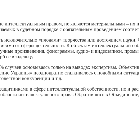
е интеллектуальным правом, не являются материальными – их не
шаемых в судебном порядке с обязательным проведением соотве
ь исключительно «плодами» творчества или достоянием науки. 
симо от сферы деятельности. К объектам интеллектуальной соб
аучные произведения, фонограммы, аудио- и видеозаписи, пром
б ее владельцу.
% случаев основываясь только на выводах экспертизы. Объективн
инение Украины» неоднократно сталкивалось с подобными ситуа
овестной конкуренции и т.д.
ащитниками в сфере интеллектуальной собственности, но и расш
ласти интеллектуального права. Обратившись в Объединение, 