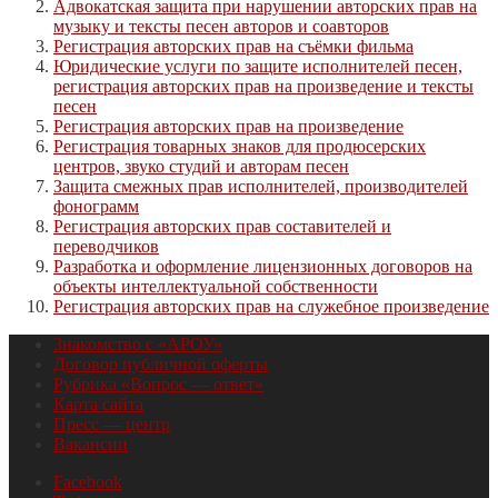
Адвокатская защита при нарушении авторских прав на
музыку и тексты песен авторов и соавторов
Регистрация авторских прав на съёмки фильма
Юридические услуги по защите исполнителей песен,
регистрация авторских прав на произведение и тексты
песен
Регистрация авторских прав на произведение
Регистрация товарных знаков для продюсерских
центров, звуко студий и авторам песен
Защита смежных прав исполнителей, производителей
фонограмм
Регистрация авторских прав составителей и
переводчиков
Разработка и оформление лицензионных договоров на
объекты интеллектуальной собственности
Регистрация авторских прав на служебное произведение
Знакомство с «АРОУ»
Договор публичной оферты
Рубрика «Вопрос — ответ»
Карта сайта
Пресс — центр
Вакансии
Facebook