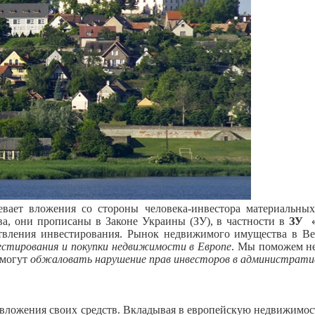
вает вложения со стороны человека-инвестора материальны
ва, они прописаны в Законе Украины (ЗУ), в частности в
ЗУ «
ствления инвестирования. Рынок недвижимого имущества в В
стирования и покупки недвижимости в Европе
. Мы поможем не
могут
обжаловать нарушение прав инвесторов в административн
 вложения своих средств. Вкладывая в европейскую недвижимос