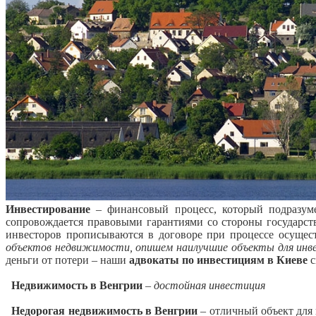
Инвестирование
– финансовый процесс, который подразуме
сопровождается правовыми гарантиями со стороны государст
инвесторов прописываются в договоре при процессе осуще
объектов недвижимости, опишем наилучшие объекты для инве
деньги от потери – наши
адвокаты по инвестициям в Киеве
с
Недвижимость в Венгрии
–
достойная инвестиция
Недорогая недвижимость в Венгрии
– отличный объект для