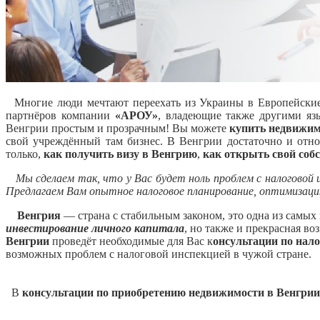
Многие люди мечтают переехать из Украины в Европейски
партнёров компании
«АРОУ»
, владеющие также другими яз
Венгрии простым и прозрачным!
Вы можете
купить недвижим
свой учреждённый там бизнес. В Венгрии достаточно и отн
только,
как получить визу в Венгрию
,
как открыть свой соб
Мы сделаем так, что у Вас будет ноль проблем с налогово
Предлагаем Вам опытное налоговое планирование, оптимизацию
Венгрия
— страна с стабильным законом, это одна из самых
инвестирование личного капитала
, но также и прекрасная в
Венгрии
проведёт необходимые для Вас к
онсультации по нал
возможных проблем с налоговой инспекцией в чужой стране.
В
консультации по приобретению недвижимости в Венгрии