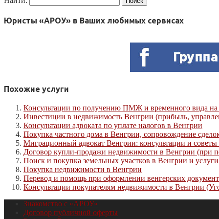
Найти:
Юристы «АРОУ» в Ваших любимых сервисах
Похожие услуги
Консультации по получению ПМЖ и временного вида на
Инвестиции в недвижимость Венгрии (прибыль, управле
Консультации адвоката по уплате налогов в Венгрии
Покупка частного дома в Венгрии, сопровождение сдело
Миграционный адвокат Венгрии: консультации и советы
Договор купли-продажи недвижимости в Венгрии (при п
Поиск и покупка земельных участков в Венгрии и услуги
Покупка недвижимости в Венгрии
Перевод и помощь при оформлении венгерских документов
Консультации покупателям недвижимости в Венгрии (Уг
Знакомство с «АРОУ»
Договор публичной оферты