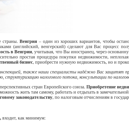
е страны.
Венгрия
– один из хороших вариантов, чтобы остано
ыками (английский, венгерский) сделают для Вас процесс по
ость в Венгрии
, учитывая, что Вы иностранец, через основанн
осительно простая процедура покупки недвижимости, неплоха
ственный бизнес
, приобрести нужную недвижимость, но и прок
й инспекцией, также наши специалисты надёжно Вас защитят п
, структуризацию налогового потока, консультации по налогов
 перспективных стран Европейского союза.
Приобретение недв
озможность жить там самому, работать и отдыхать в замечательно
оговому законодательству
, по налоговым отчислениям в госуда
,
входит, как минимум: