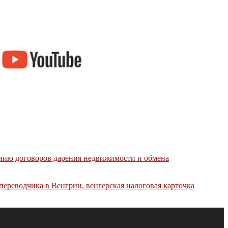
нию договоров дарения недвижимости и обмена
переводчика в Bенгрии, венгерская налоговая карточка