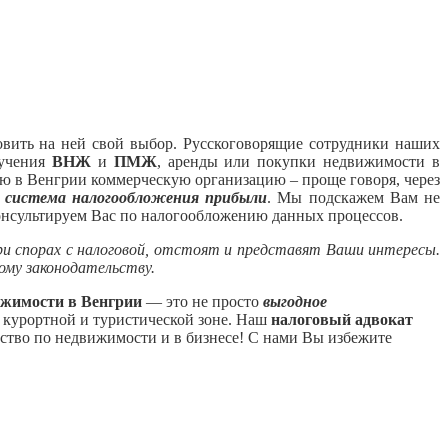
вить на ней свой выбор.
Русскоговорящие сотрудники наших
лучения
ВНЖ
и
ПМЖ
, аренды или покупки недвижимости в
ую в Венгрии коммерческую организацию – проще говоря, через
я
система налогообложения
прибыли
. Мы подскажем Вам не
онсультируем Вас по налогообложению данных процессов.
ри спорах с налоговой, отстоят и представят Ваши интересы.
ому законодательству.
ижимости в Венгрии
— это не просто
выгодное
й курортной и туристической зоне. Наш
налоговый адвокат
рство по недвижимости и в бизнесе! С нами Вы избежите