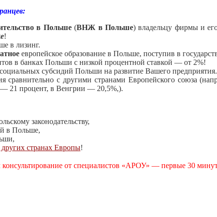
ранцев:
ительство в Польше
(
ВНЖ в Польше
) владельцу фирмы и ег
ке
!
е в лизинг.
латное
европейское образование в Польше, поступив в государс
итов в банках Польши с низкой процентной ставкой — от 2%!
социальных субсидий Польши на развитие Вашего предприятия.
 сравнительно с другими странами Европейского союза (напри
 — 21 процент, в Венгрии — 20,5%,).
ольскому законодательству,
й в Польше,
льши,
 других странах Европы
!
м консультирование от специалистов «АРОУ» — первые 30 минут