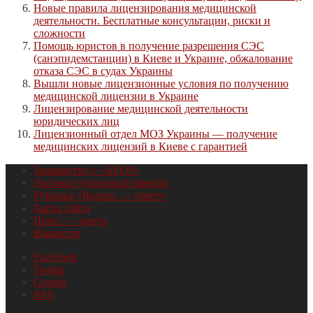
Новые правила лицензирования медицинской
деятельности. Бесплатные консультации, риски и
сложности
Помощь юристов в получение разрешения СЭС
(санэпидемстанции) в Киеве и Украине, обжалование
отказа СЭС в судах Украины
Вышли новые лицензионные условия по получению
медицинской лицензии в Украине
Лицензирование медицинской деятельности
юридических лиц
Лицензионный отдел МОЗ Украины — получение
медицинских лицензий в Киеве с гарантией
Знакомство с «АРОУ»
Договор публичной оферты
Рубрика «Вопрос — ответ»
Карта сайта
Пресс — центр
Вакансии
Facebook
Twitter
Google
RSS