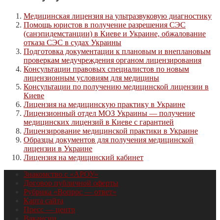
Медицинская лицензия на ультразвуковую диагностику
Помощь юристов в получение разрешения СЭС
(санэпидемстанции) в Киеве и Украине, обжалование
отказа СЭС в судах Украины
Подготовка документации к плановым и внеплановым
проверкам медучреждения органом лицензирования
Консультации правовых специалистов по новым
лицензионным условиям для медицины
Консультации по получению медицинской лицензии в
Киеве
Лицензия на медицинскую практику в Украине
Лицензионный отдел МОЗ Украины — получение
медицинских лицензий в Киеве с гарантией
Лицензирование медицинской практики в Украине
Образцы документов для получения медицинской
лицензии в Украине
Лицензия на медицинский кабинет
Знакомство с «АРОУ»
Договор публичной оферты
Рубрика «Вопрос — ответ»
Карта сайта
Пресс — центр
Вакансии