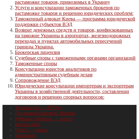
растаможке товаров, привозимых в Украину
Услуги и консультации таможенных брокеров по
растаможке товаров и решению юридических проблем:
Таможенный адвокат Киева — программа юридической
поддержки субъектов ВЭД
Возврат денежных средств и товаров, конфискованных
на таможне Украины в аэропортах, железнодорожных
переходах и пунктах автомобильных пересечений
границы Украина.
Брокерская лицензия
Судебные споры с таможенными органами организаций
Таможенные споры
Консультации юристов аналитиков по
административным судебным делам
Сопровождение ВЭД
Юридические консультации импортерам и экспортерам
Украины в хозяйственной деятельности, составлении
договоров и решению спорных вопросов:
Знакомство с «АРОУ»
Договор публичной оферты
Рубрика «Вопрос — ответ»
Карта сайта
Пресс — центр
Вакансии