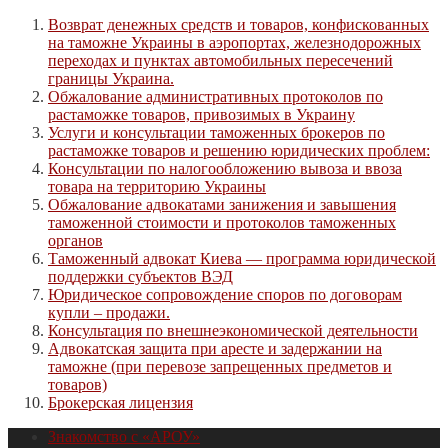
Возврат денежных средств и товаров, конфискованных
на таможне Украины в аэропортах, железнодорожных
переходах и пунктах автомобильных пересечений
границы Украина.
Обжалование административных протоколов по
растаможке товаров, привозимых в Украину
Услуги и консультации таможенных брокеров по
растаможке товаров и решению юридических проблем:
Консультации по налогообложению вывоза и ввоза
товара на территорию Украины
Обжалование адвокатами занижения и завышения
таможенной стоимости и протоколов таможенных
органов
Таможенный адвокат Киева — программа юридической
поддержки субъектов ВЭД
Юридическое сопровождение споров по договорам
купли – продажи.
Консультация по внешнеэкономической деятельности
Адвокатская защита при аресте и задержании на
таможне (при перевозе запрещенных предметов и
товаров)
Брокерская лицензия
Знакомство с «АРОУ»