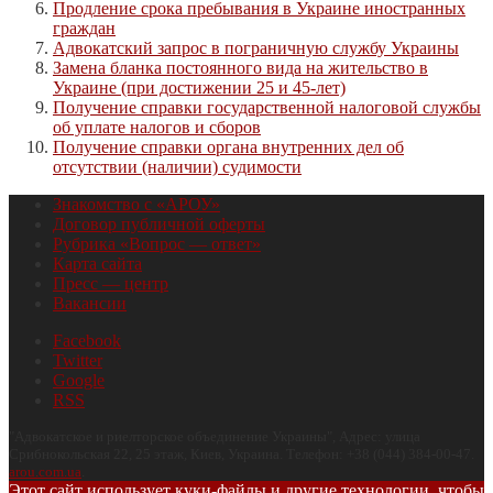
Продление срока пребывания в Украине иностранных
граждан
Адвокатский запрос в пограничную службу Украины
Замена бланка постоянного вида на жительство в
Украине (при достижении 25 и 45-лет)
Получение справки государственной налоговой службы
об уплате налогов и сборов
Получение справки органа внутренних дел об
отсутствии (наличии) судимости
Знакомство с «АРОУ»
Договор публичной оферты
Рубрика «Вопрос — ответ»
Карта сайта
Пресс — центр
Вакансии
Facebook
Twitter
Google
RSS
"
Адвокатское и риелторское объединение Украины
", Адрес:
улица
Срибнокольская 22, 25 этаж
,
Киев
,
Украина
.
Телефон:
+38 (044) 384-00-47
.
arou.com.ua
.
Этот сайт использует куки-файлы и другие технологии, чтобы