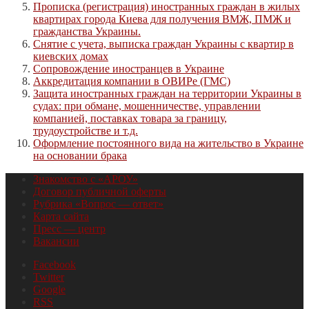
Прописка (регистрация) иностранных граждан в жилых
квартирах города Киева для получения ВМЖ, ПМЖ и
гражданства Украины.
Снятие с учета, выписка граждан Украины с квартир в
киевских домах
Сопровождение иностранцев в Украине
Аккредитация компании в ОВИРе (ГМС)
Защита иностранных граждан на территории Украины в
судах: при обмане, мошенничестве, управлении
компанией, поставках товара за границу,
трудоустройстве и т.д.
Оформление постоянного вида на жительство в Украине
на основании брака
Знакомство с «АРОУ»
Договор публичной оферты
Рубрика «Вопрос — ответ»
Карта сайта
Пресс — центр
Вакансии
Facebook
Twitter
Google
RSS