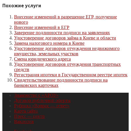
Похожие услуги
Внесение изменений в разрешение ЕГР, получение
нового
Внесение изменений в ЕГР
Заверение подлинности подписи на заявлениях
Удостоверение договоров займа в Киеве и области
Замена налогового номера в Киеве
Удостоверение договоров отчуждения недвижимого
имущества, земельных участков
Смена юридического адреса
Удостоверение договоров отчуждения транспортных
средств
Регистрация ипотеки в Государственном реестре ипотек
Свидетельствование подлинности подписи на
банковских карточках
Знакомство с «АРОУ»
Договор публичной оферты
Рубрика «Вопрос — ответ»
Карта сайта
Пресс — центр
Вакансии