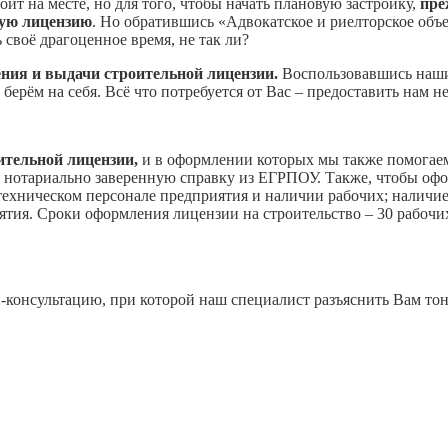
оит на месте, но для того, чтобы начать плановую застройку,
пре
ную лицензию
. Но обратившись «Адвокатское и риелторское объ
ь своё драгоценное время, не так ли?
ния и выдачи строительной лицензии.
Воспользовавшись нашим
 берём на себя. Всё что потребуется от Вас – предоставить нам
ительной лицензии,
и в оформлении которых мы также помогаем
и нотариально заверенную справку из ЕГРПОУ. Также, чтобы офо
ехническом персонале предприятия и наличии рабочих; наличие
ия. Сроки оформления лицензии на строительство – 30 рабочих 
н-консультацию, при которой наш специалист разъяснить Вам тон