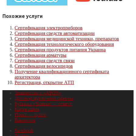
Похожие услуги
Сертификация электроприборов
Сертификация средств автоматизации
Сертификация медицинской техники, препаратов
Сертификация технологического оборудования
Сертификация продуктов питания Украина
Сертификация арматуры
Сертификация средств связи
Сертификация велосипедов
Получение квалификационного сертификата
архитектора
Регистрация, открытие АТП
Знакомство с «АРОУ»
Договор публичной оферты
Рубрика «Вопрос — ответ»
Карта сайта
Пресс — центр
Вакансии
Facebook
Twitter