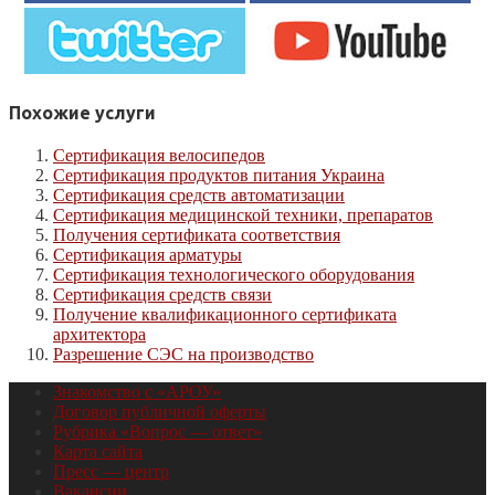
Похожие услуги
Сертификация велосипедов
Сертификация продуктов питания Украина
Сертификация средств автоматизации
Сертификация медицинской техники, препаратов
Получения сертификата соответствия
Сертификация арматуры
Сертификация технологического оборудования
Сертификация средств связи
Получение квалификационного сертификата
архитектора
Разрешение СЭС на производство
Знакомство с «АРОУ»
Договор публичной оферты
Рубрика «Вопрос — ответ»
Карта сайта
Пресс — центр
Вакансии