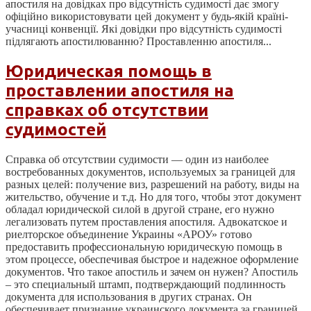
апостиля на довідках про відсутність судимості дає змогу
офіційно використовувати цей документ у будь-якій країні-
учасниці конвенції. Які довідки про відсутність судимості
підлягають апостилюванню? Проставленню апостиля...
Юридическая помощь в
проставлении апостиля на
справках об отсутствии
судимостей
Справка об отсутствии судимости — один из наиболее
востребованных документов, используемых за границей для
разных целей: получение виз, разрешений на работу, виды на
жительство, обучение и т.д. Но для того, чтобы этот документ
обладал юридической силой в другой стране, его нужно
легализовать путем проставления апостиля. Адвокатское и
риелторское объединение Украины «АРОУ» готово
предоставить профессиональную юридическую помощь в
этом процессе, обеспечивая быстрое и надежное оформление
документов. Что такое апостиль и зачем он нужен? Апостиль
– это специальный штамп, подтверждающий подлинность
документа для использования в других странах. Он
обеспечивает признание украинского документа за границей,