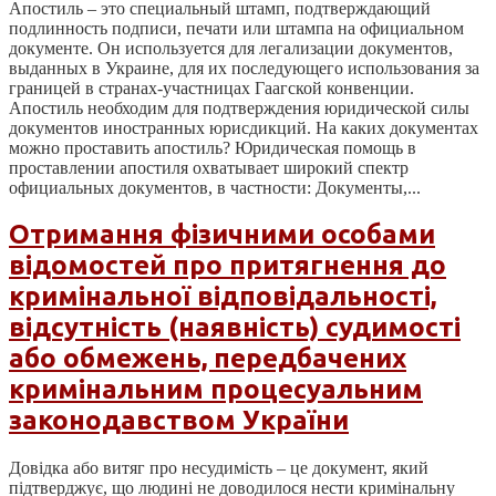
Апостиль – это специальный штамп, подтверждающий
подлинность подписи, печати или штампа на официальном
документе. Он используется для легализации документов,
выданных в Украине, для их последующего использования за
границей в странах-участницах Гаагской конвенции.
Апостиль необходим для подтверждения юридической силы
документов иностранных юрисдикций. На каких документах
можно проставить апостиль? Юридическая помощь в
проставлении апостиля охватывает широкий спектр
официальных документов, в частности: Документы,...
Отримання фізичними особами
відомостей про притягнення до
кримінальної відповідальності,
відсутність (наявність) судимості
або обмежень, передбачених
кримінальним процесуальним
законодавством України
Довідка або витяг про несудимість – це документ, який
підтверджує, що людині не доводилося нести кримінальну