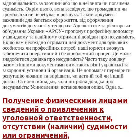
відповідальність за злочини або що в неї знята чи погашена
судимість. Окрім цього, вона засвідчує, що громадянин чи
громадянка не перебуває в розшуку. Такий документ
важливий для багатьох сфер життя, від оформлення
документів до участі у тендерах. Адвокатське та ріелторське
об’єднання України «АРОУ» пропонує професійну допомогу
у швидкому та надійному отриманні довідки про несудимість.
Якщо вам необхідно отримати цей документ для будь-яких
особистих чи професійних потреб, наші юристи зможуть
забезпечити оперативний і безпроблемний процес. Де може
знадобитися довідка про несудимість? Часто таку довідку
разом з іншими документами вимагають різні українські та
закордонні установи й організації. Це допомагає перевірити
репутацію людини та вирішити, чи дати їй той чи інший
дозвіл. Основні випадки, коли потрібна довідка про
несудимість: Усиновлення, встановлення опіки. Одна з...
Получение физическими лицами
сведений о привлечении к
уголовной ответственности,
отсутствии (наличии) судимости
или ограничений,