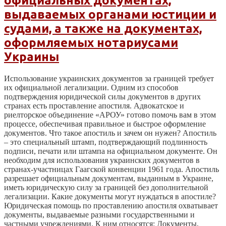
официальных документах,
выдаваемых органами юстиции и
судами, а также на документах,
оформляемых нотариусами
Украины
Использование украинских документов за границей требует
их официальной легализации. Одним из способов
подтверждения юридической силы документов в других
странах есть проставление апостиля. Адвокатское и
риелторское объединение «АРОУ» готово помочь вам в этом
процессе, обеспечивая правильное и быстрое оформление
документов. Что такое апостиль и зачем он нужен? Апостиль
– это специальный штамп, подтверждающий подлинность
подписи, печати или штампа на официальном документе. Он
необходим для использования украинских документов в
странах-участницах Гаагской конвенции 1961 года. Апостиль
разрешает официальным документам, выданным в Украине,
иметь юридическую силу за границей без дополнительной
легализации. Какие документы могут нуждаться в апостиле?
Юридическая помощь по проставлению апостиля охватывает
документы, выдаваемые разными государственными и
частными учреждениями. К ним относятся: Документы,