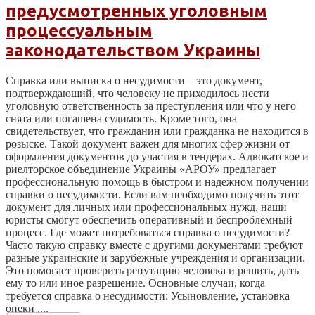
предусмотренных уголовным
процессуальным
законодательством Украины
Справка или выписка о несудимости – это документ,
подтверждающий, что человеку не приходилось нести
уголовную ответственность за преступления или что у него
снята или погашена судимость. Кроме того, она
свидетельствует, что гражданин или гражданка не находится в
розыске. Такой документ важен для многих сфер жизни от
оформления документов до участия в тендерах. Адвокатское и
риелторское объединение Украины «АРОУ» предлагает
профессиональную помощь в быстром и надежном получении
справки о несудимости. Если вам необходимо получить этот
документ для личных или профессиональных нужд, наши
юристы смогут обеспечить оперативный и беспроблемный
процесс. Где может потребоваться справка о несудимости?
Часто такую справку вместе с другими документами требуют
разные украинские и зарубежные учреждения и организации.
Это помогает проверить репутацию человека и решить, дать
ему то или иное разрешение. Основные случаи, когда
требуется справка о несудимости: Усыновление, установка
опеки ....