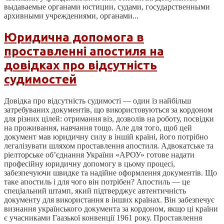
выдаваемые органами юстиции, судами, государственными
архивными учреждениями, органами...
Юридична допомога в
проставленні апостиля на
довідках про відсутність
судимостей
Довідка про відсутність судимості — один із найбільш
затребуваних документів, що використовуються за кордоном
для різних цілей: отримання віз, дозволів на роботу, посвідки
на проживання, навчання тощо. Але для того, щоб цей
документ мав юридичну силу в іншій країні, його потрібно
легалізувати шляхом проставлення апостиля. Адвокатське та
ріелторське об’єднання України «АРОУ» готове надати
професійну юридичну допомогу в цьому процесі,
забезпечуючи швидке та надійне оформлення документів. Що
таке апостиль і для чого він потрібен? Апостиль — це
спеціальний штамп, який підтверджує автентичність
документу для використання в інших країнах. Він забезпечує
визнання українського документа за кордоном, якщо ці країни
є учасниками Гаазької конвенції 1961 року. Проставлення