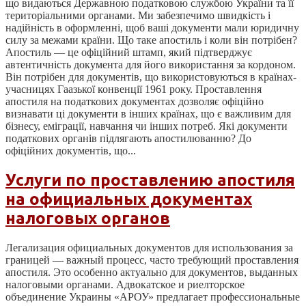
що видаються Державною податковою службою України та її
територіальними органами. Ми забезпечимо швидкість і
надійність в оформленні, щоб ваші документи мали юридичну
силу за межами країни. Що таке апостиль і коли він потрібен?
Апостиль — це офіційний штамп, який підтверджує
автентичність документа для його використання за кордоном.
Він потрібен для документів, що використовуються в країнах-
учасницях Гаазької конвенції 1961 року. Проставлення
апостиля на податкових документах дозволяє офіційно
визнавати ці документи в інших країнах, що є важливим для
бізнесу, еміграції, навчання чи інших потреб. Які документи
податкових органів підлягають апостилюванню? До
офіційних документів, що...
Услуги по проставлению апостиля
на официальных документах
налоговых органов
Легализация официальных документов для использования за
границей — важный процесс, часто требующий проставления
апостиля. Это особенно актуально для документов, выданных
налоговыми органами. Адвокатское и риелторское
объединение Украины «АРОУ» предлагает профессиональные