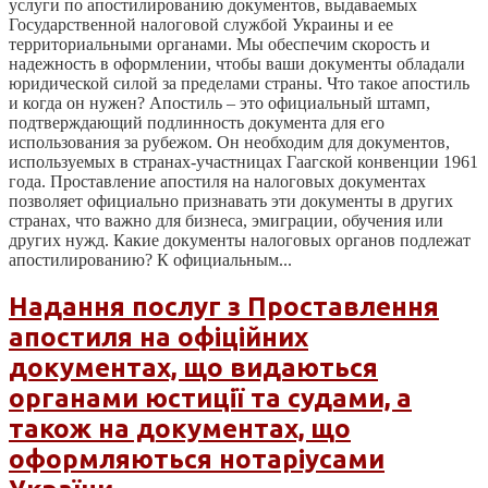
услуги по апостилированию документов, выдаваемых
Государственной налоговой службой Украины и ее
территориальными органами. Мы обеспечим скорость и
надежность в оформлении, чтобы ваши документы обладали
юридической силой за пределами страны. Что такое апостиль
и когда он нужен? Апостиль – это официальный штамп,
подтверждающий подлинность документа для его
использования за рубежом. Он необходим для документов,
используемых в странах-участницах Гаагской конвенции 1961
года. Проставление апостиля на налоговых документах
позволяет официально признавать эти документы в других
странах, что важно для бизнеса, эмиграции, обучения или
других нужд. Какие документы налоговых органов подлежат
апостилированию? К официальным...
Надання послуг з Проставлення
апостиля на офіційних
документах, що видаються
органами юстиції та судами, а
також на документах, що
оформляються нотаріусами