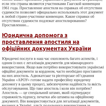
если эти страны являются участниками Гаагской конвенции
1961 года. Проставление апостиля на справках об отсутствии
судимости позволяет официально использовать этот документ
в любой стране-участнике конвенции. Какие справки об
отсутствии судимости подлежат апостилированию?
Проставлению...
Юридична допомога з
проставлення апостиля на
офіційних документах України
Юридичні послуги в наш час охоплюють багато аспектів, і
одним із них є легалізація документів для міжнародного
використання. Якщо вам потрібно використовувати українські
офіційні документи за кордоном, часто необхідно проставити
на них апостиль. Адвокатське та ріелторське об’єднання
України «АРОУ» готове надати професійну юридичну
допомогу в цьому процесі, забезпечуючи надійність та якість
обслуговування. Що таке апостиль і коли він потрібен?
Апостиль — це спеціальний штамп, який підтверджує
справжність підпису, печатки або штампа на офіційному
документі. Він використовується для легалізації документів,
виданих в Україні, для їх подальшого використання за