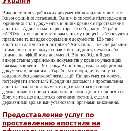
України
Використання українських документів за кордоном вимагає
їхньої офіційної легалізації. Одним із способів підтвердження
юридичної сили документів в інших країнах є проставлення
апостиля. Адвокатське та ріелторське об’єднання України
«АРОУ» готове допомогти вам у цьому процесі, забезпечуючи
правильне та швидке оформлення документів. Що таке
апостиль і для чого він потрібен? Апостиль — це спеціальний
штамп, що підтверджує справжність підпису, печатки або
штампа на офіційному документі. Він необхідний для
використання українських документів у країнах-учасницях
Гаазької конвенції 1961 року. Апостиль дозволяє офіційним
документам, виданим в Україні, мати юридичну силу за
кордоном без додаткової легалізації. Які документи можуть
потребувати апостиля? Юридична допомога з проставлення
апостиля охоплює документи, що видаються різними
державними та приватними установами. До них відносяться:
Документи, що видаються органами юстиції, судами,
державними архівними установами, органами виконання...
Предоставление услуг по
проставлению апостиля на