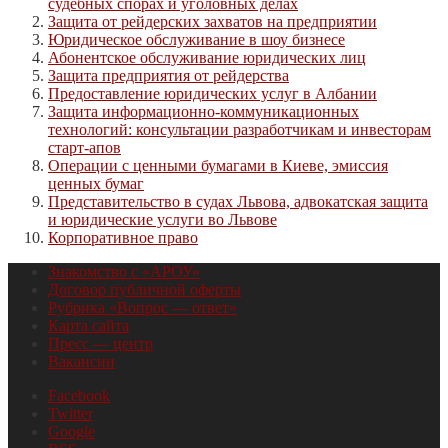
судебных спорах и уголовных делах
Защита от рейдерских захватов на предприятии
Юридическое обслуживание в шоу бизнесе
Абонентское обслуживание юридических лиц
Защита предприятия от рейдерства
Предоставление юридических услуг в Албании
Защита информационно-коммуникационных
технологий: консультации разработчикам и инвесторам
старт-апов
Операции с ценными бумагами в Киеве, эмиссия
ценных бумаг
Представительство в судах Львова, адвокатская защита
и юридические услуги во Львове
Корпоративное право
Знакомство с «АРОУ»
Договор публичной оферты
Рубрика «Вопрос — ответ»
Карта сайта
Пресс — центр
Вакансии
Facebook
Twitter
Google