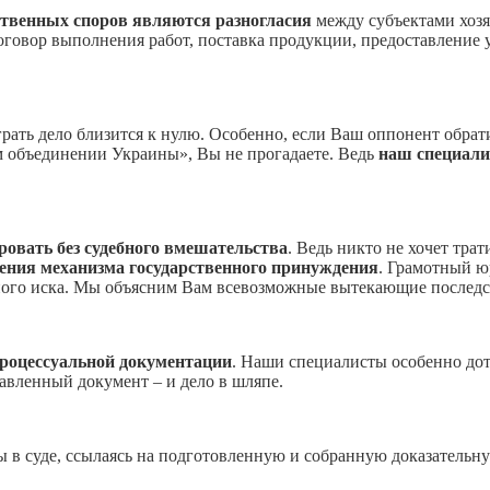
твенных споров являются разногласия
между субъектами хозя
договор выполнения работ, поставка продукции, предоставление 
грать дело близится к нулю. Особенно, если Ваш оппонент обр
м объединении Украины», Вы не прогадаете. Ведь
наш специали
ровать без судебного вмешательства
. Ведь никто не хочет тр
ения механизма государственного принуждения
. Грамотный ю
нного иска. Мы объясним Вам всевозможные вытекающие последс
процессуальной документации
. Наши специалисты особенно дот
авленный документ – и дело в шляпе.
в суде, ссылаясь на подготовленную и собранную доказательну