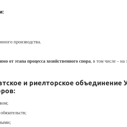
и:
онного производства.
симо от
этапа процесса хозяйственного спора
, в том числе – н
тское и риелторское объединение 
ров:
вом;
обязательств;
ными;