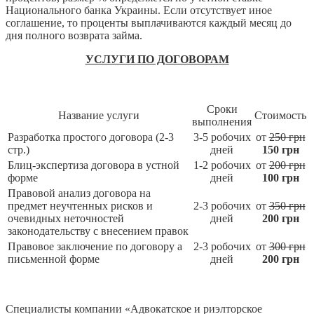
Национального банка Украины. Если отсутствует иное
соглашение, то проценты выплачиваются каждый месяц до
дня полного возврата займа.
УСЛУГИ ПО ДОГОВОРАМ
Сроки
Название услуги
Стоимость
выполнения
Разработка простого договора (2-3
3-5 робочих
от
250 грн
стр.)
дней
150 грн
Блиц-экспертиза договора в устной
1-2 робочих
от
200 грн
форме
дней
100 грн
Правовой анализ договора на
предмет неучтенных рисков и
2-3 робочих
от
350 грн
очевидных неточностей
дней
200 грн
законодательству с внесением правок
Правовое заключение по договору а
2-3 робочих
от
300 грн
письменной форме
дней
200 грн
Специалисты компании «Адвокатское и риэлторское