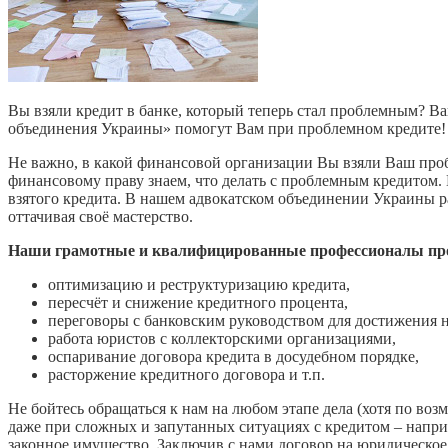
Вы взяли кредит в банке, который теперь стал проблемным? Ва
объединения Украины» помогут Вам при проблемном кредите!
Не важно, в какой финансовой организации Вы взяли Ваш про
финансовому праву знаем, что делать с проблемным кредитом.
взятого кредита. В нашем адвокатском объединении Украины 
оттачивая своё мастерство.
Наши грамотные и квалифицированные профессионалы пр
оптимизацию и реструктуризацию кредита,
пересчёт и снижение кредитного процента,
переговоры с банковским руководством для достижения н
работа юристов с коллекторскими организациями,
оспаривание договора кредита в досудебном порядке,
расторжение кредитного договора и т.п.
Не бойтесь обращаться к нам на любом этапе дела (хотя по во
даже при сложных и запутанных ситуациях с кредитом – наприм
законное имущество. Заключив с нами договор на юридическо