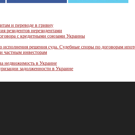
итам и переводе в гривну
ия резидентов нерезидентами
договора с кредитными союзами Украины
до исполнения решения суда. Судебные споры по договорам ипот
м и частным инвесторам
на недвижимость в Украине
туризации задолженности в Украине