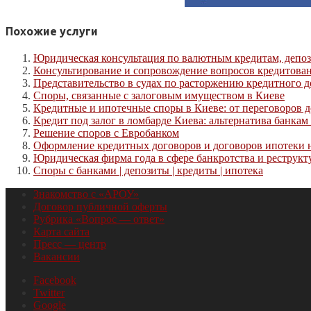
Похожие услуги
Юридическая консультация по валютным кредитам, депоз
Консультирование и сопровождение вопросов кредитован
Представительство в судах по расторжению кредитного 
Споры, связанные с залоговым имуществом в Киеве
Кредитные и ипотечные споры в Киеве: от переговоров 
Кредит под залог в ломбарде Киева: альтернатива банка
Решение споров с Евробанком
Оформление кредитных договоров и договоров ипотеки 
Юридическая фирма года в сфере банкротства и реструк
Споры с банками | депозиты | кредиты | ипотека
Знакомство с «АРОУ»
Договор публичной оферты
Рубрика «Вопрос — ответ»
Карта сайта
Пресс — центр
Вакансии
Facebook
Twitter
Google