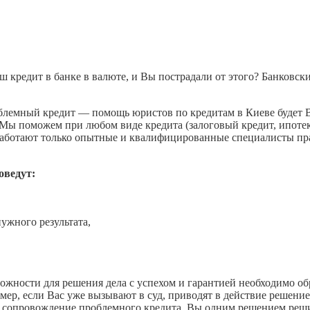
ш кредит в банке в валюте, и Вы пострадали от этого? Банковск
блемный кредит — помощь юристов по кредитам в Киеве будет 
 Мы поможем при любом виде кредита (залоговый кредит, ипотека
работают только опытные и квалифицированные специалисты пра
оведут:
ужного результата,
зможности для решения дела с успехом и гарантией необходимо 
ер, если Вас уже вызывают в суд, приводят в действие решение 
е сопровождение проблемного кредита, Вы одним решением реш