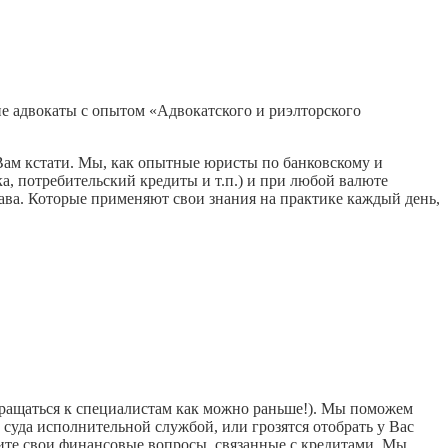
ие адвокаты с опытом «Адвокатского и риэлторского
Вам кстати. Мы, как опытные юристы по банковскому и
, потребительский кредиты и т.п.) и при любой валюте
ва. Которые применяют свои знания на практике каждый день,
обращаться к специалистам как можно раньше!). Мы поможем
суда исполнительной службой, или грозятся отобрать у Вас
ите свои финансовые вопросы, связанные с кредитами. Мы