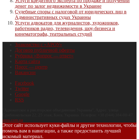
Услуги кредитного эксперта по продаже и получении
денег по залог недвижимости в Украине
Судебные споры с налоговой от юридических лиц в
Административных судах Украины
Услуги адвокатов для журналистов, художников,
работников радио, телевидения, шоу-бизнеса и
кинематографа, театральных студий
Знакомство с «АРОУ»
Договор публичной оферты
Рубрика «Вопрос — ответ»
Карта сайта
Пресс — центр
Вакансии
Facebook
Twitter
Google
RSS
"
Адвокатское и риелторское объединение Украины
", Адрес:
улица
Срибнокольская 22, 25 этаж
,
Киев
,
Украина
.
Телефон:
+38 (044) 384-00-47
.
arou.com.ua
.
Этот сайт использует куки-файлы и другие технологии, чтобы
помочь вам в навигации, а также предоставить лучший
искомый материал.
Принять