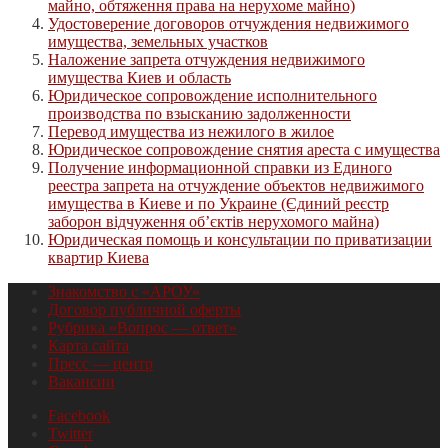
майно, обтяження права на нерухоме майно)
Удостоверение договоров отчуждения недвижимого
имущества, земельных участков
Наложение запрета отчуждения недвижимого
имущества Киев и область
Юридическое сопровождение исполнительного
производства по взысканию задолженности
Перевод имущества из нежилого в жилое
Юридическое сопровождение снятия ареста с имущества
Получение информационной справки из Единого
реестра запрета на отчуждение объектов недвижимого
имущества в Киеве и по Украине (Єдиний реєстр
заборон відчуження об’єктів нерухомого майна)
Юридическая помощь и консультации по приватизации
квартир Киева
Знакомство с «АРОУ»
Договор публичной оферты
Рубрика «Вопрос — ответ»
Карта сайта
Пресс — центр
Вакансии
Facebook
Twitter