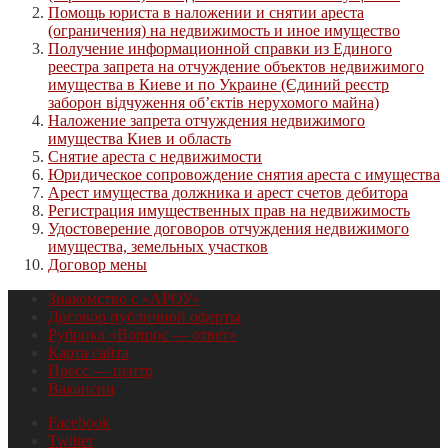
Помощь юриста в наложении и снятии ареста
(ограничения) на недвижимость и иное имущество
Получение информационной справки из Единого
реестра запрета на отчуждение объектов недвижимого
имущества в Киеве и по Украине (Єдиний реєстр
заборон відчуження об’єктів нерухомого майна)
Наложение запрета отчуждения недвижимого
имущества Киев и область
Снятие ареста с недвижимости
Юридическое сопровождение снятия ареста с имущества
Арест имущества должника и арест счетов дебитора
Регистрация имущественных прав на недвижимость
Удостоверение договоров отчуждения недвижимого
имущества, земельных участков
Договор мены
Знакомство с «АРОУ»
Договор публичной оферты
Рубрика «Вопрос — ответ»
Карта сайта
Пресс — центр
Вакансии
Facebook
Twitter